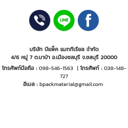
บริษัท บีแพ็ค แมททีเรียล จำกัด
4/6 หมู่ 7 ต.นาป่า อ.เมืองชลบุรี จ.ชลบุรี 20000
โทรศัพท์มือถือ :
098-546-1563
|
โทรศัพท์ :
038-148-
727
อีเมล :
bpackmaterial@gmail.com